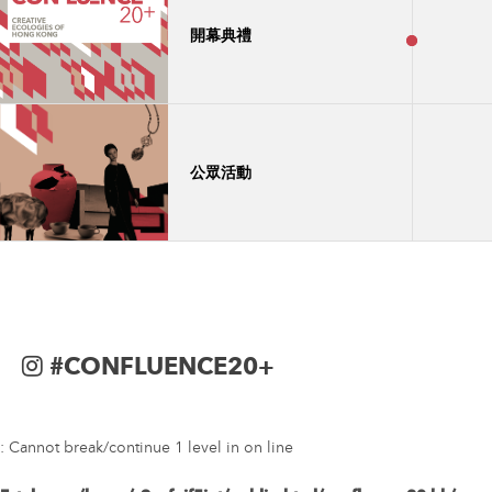
開幕典禮
公眾活動
#CONFLUENCE20+
: Cannot break/continue 1 level in
on line