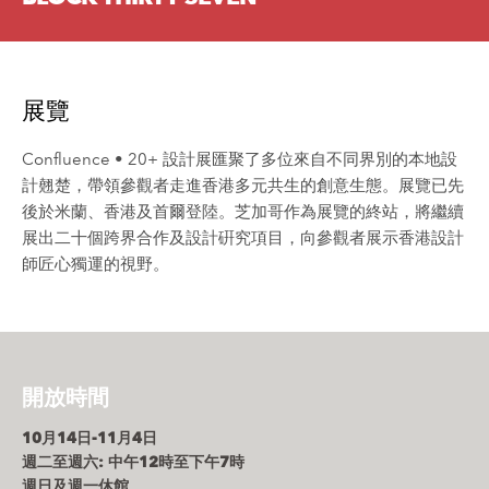
展覽
Confluence • 20+ 設計展匯聚了多位來自不同界別的本地設
計翹楚，帶領參觀者走進香港多元共生的創意生態。展覽已先
後於米蘭、香港及首爾登陸。芝加哥作為展覽的終站，將繼續
展出二十個跨界合作及設計硏究項目，向參觀者展示香港設計
師匠心獨運的視野。
開放時間
10月14日-11月4日
週二至週六: 中午12時至下午7時
週日及週一休館