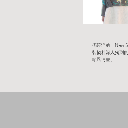
鄧曉滔的「New 
裝物料深入獨到
頭風情畫。