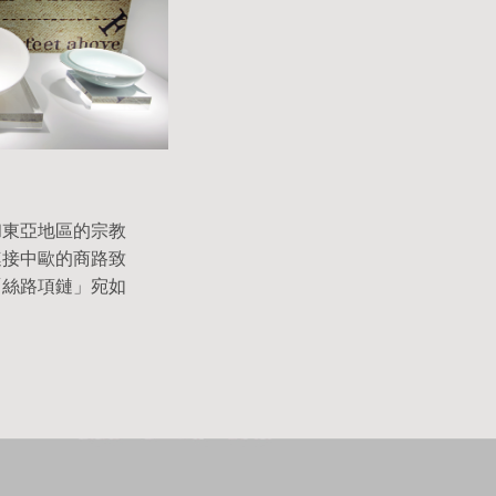
和東亞地區的宗教
連接中歐的商路致
「絲路項鏈」宛如