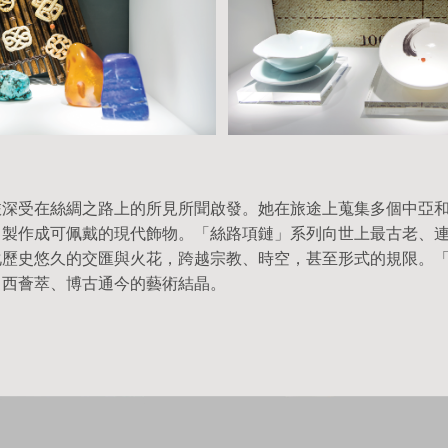
旅深受在絲綢之路上的所見所聞啟發。她在旅途上蒐集多個中亞
，製作成可佩戴的現代飾物。「絲路項鏈」系列向世上最古老、
化歷史悠久的交匯與火花，跨越宗教、時空，甚至形式的規限。
中西薈萃、博古通今的藝術結晶。